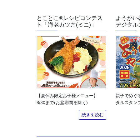
とことこ®︎レシピコンテス
ようかい
ト「海老カツ丼(ミニ)」
デジタル
【夏休み限定お子様メニュー】
親子でめぐ
8/30まで(お盆期間を除く)
タルスタンプラ
続きを読む