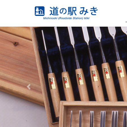
コ
ナ
ン
ビ
テ
ゲ
ン
ー
ツ
シ
へ
ョ
ス
ン
キ
に
ッ
移
プ
動
Previous