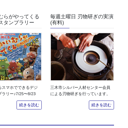
むらがやってくる
毎週土曜日 刃物研ぎの実演
スタンプラリー
(有料)
るスマホでできるデジ
三木市シルバー人材センター会員
リー♪7/25〜8/23
による刃物研ぎを行っています。
続きを読む
続きを読む