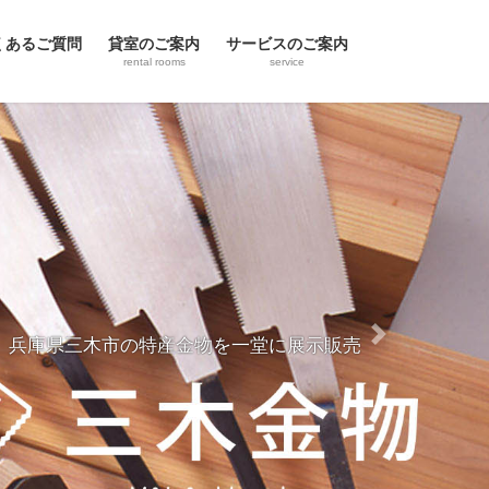
くあるご質問
貸室のご案内
サービスのご案内
rental rooms
service
兵庫県三木市の特産金物を一堂に展示販売
Next