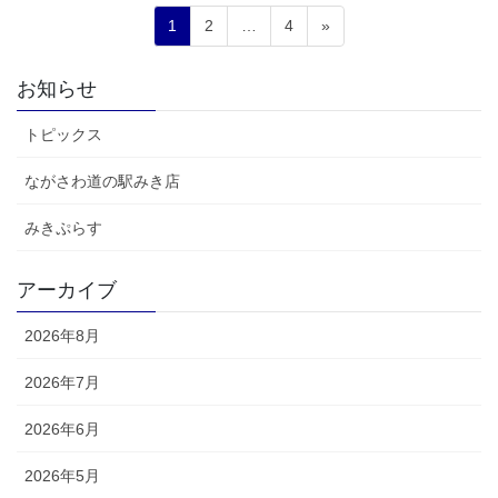
投
固
固
固
1
2
…
4
»
稿
定
定
定
ペ
ペ
ペ
の
お知らせ
ー
ー
ー
ペ
ジ
ジ
ジ
トピックス
ー
ジ
ながさわ道の駅みき店
送
みきぷらす
り
アーカイブ
2026年8月
2026年7月
2026年6月
2026年5月