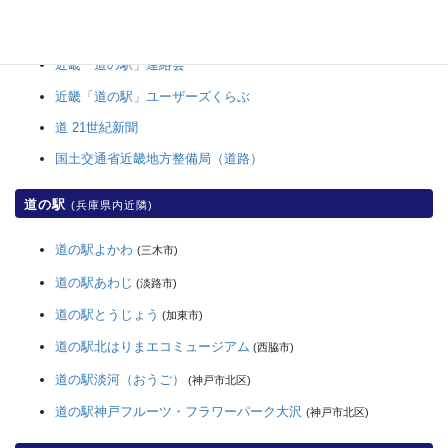
全国「道の駅」連絡会
近畿「道の駅」連絡会
近畿「道の駅」ユーザーズくらぶ
道 21世紀新聞
国土交通省近畿地方整備局（道路）
道の駅
(兵庫県内近隣)
道の駅よかわ
(三木市)
道の駅あわじ
(淡路市)
道の駅とうじょう
(加東市)
道の駅北はりまエコミュージアム
(西脇市)
道の駅淡河（おうご）
(神戸市北区)
道の駅神戸フルーツ・フラワーパーク大沢
(神戸市北区)