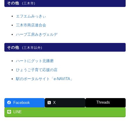
その他
(三木市)
エフエムみっきぃ
三木市商店連合会
ハーブ工房みきヴェルデ
その他
(三木市以外)
ハートにグット北播磨
ひょうご子育て応援の店
駅のポータルサイト「e-NAVITA」
Threads
Facebook
X
LINE