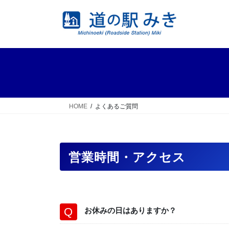
コ
ナ
ン
ビ
テ
ゲ
ン
ー
ツ
シ
へ
ョ
ス
ン
キ
に
ッ
移
HOME
よくあるご質問
プ
動
営業時間・アクセス
お休みの日はありますか？