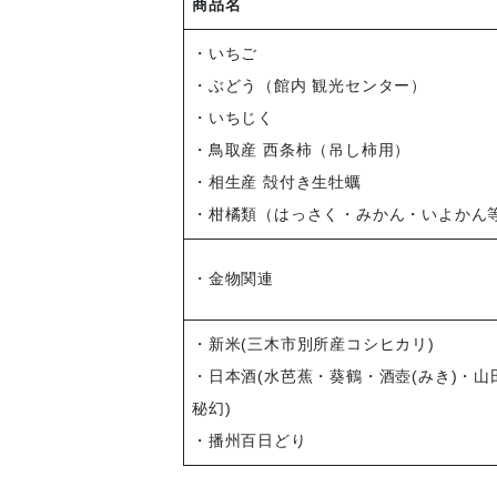
商品名
・いちご
・ぶどう（館内 観光センター）
・いちじく
・鳥取産 西条柿（吊し柿用）
・相生産 殻付き生牡蠣
・柑橘類（はっさく・みかん・いよかん
・金物関連
・新米(三木市別所産コシヒカリ)
・日本酒(水芭蕉・葵鶴・酒壺(みき)・山
秘幻)
・播州百日どり