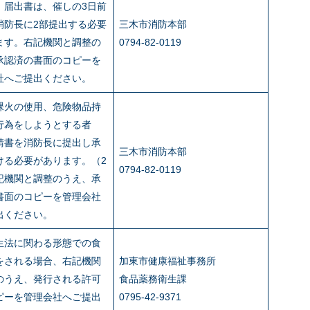
。届出書は、催しの3日前
消防長に2部提出する必要
三木市消防本部
ます。右記機関と調整の
0794-82-0119
承認済の書面のコピーを
社へご提出ください。
裸火の使用、危険物品持
行為をしようとする者
請書を消防長に提出し承
三木市消防本部
ける必要があります。（2
0794-82-0119
記機関と調整のうえ、承
書面のコピーを管理会社
出ください。
生法に関わる形態での食
をされる場合、右記機関
加東市健康福祉事務所
のうえ、発行される許可
食品薬務衛生課
ピーを管理会社へご提出
0795-42-9371