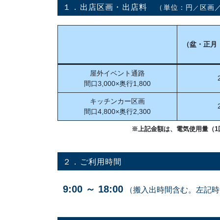
１．出店区画・出店料
（単位：円
区画
／
（盆・正月
屋外イベント通路
間口3,000×奥行1,800
キッチンカー区画
間口4,800×奥行2,300
※上記金額は、電気使用量（1回
２．ご利用時間
9:00 ～ 18:00
（搬入出時間含む。左記時