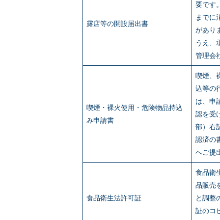
要です
までに
露店等の開設届出書
があり
うえ、
管理会
喫煙、
込等の
は、申
喫煙・裸火使用・危険物品持込
認を受
み申請書
部）右
認済の
へご提
食品衛
品販売
食品衛生法許可証
と調整
証のコ