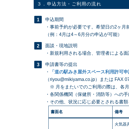
３．申込方法・ご利用の流れ
申込期間
・事前予約が必要です。希望日の2ヶ月
（例：4月は4～6月分の申込が可能）
面談・現地説明
・新規利用される場合、管理者による面
申請書等の提出
・
「道の駅みき屋外スペース利用許可申
（riyou@mikiyama.co.jp）または F
※ 月をまたいでのご利用の際は、各月
・各関係機関（保健所・消防等）への手
・その他、状況に応じ必要とされる書類
書面名
備考
火気器