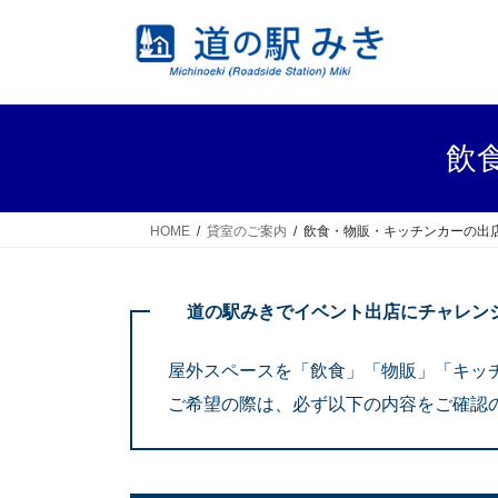
コ
ナ
ン
ビ
テ
ゲ
ン
ー
ツ
シ
へ
ョ
飲
ス
ン
キ
に
ッ
移
HOME
貸室のご案内
飲食・物販・キッチンカーの出
プ
動
道の駅みきでイベント出店にチャレン
屋外スペースを「飲食」「物販」「キッ
ご希望の際は、必ず以下の内容をご確認