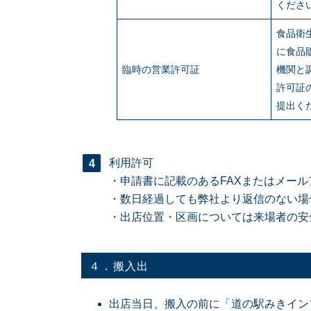
くださ
食品衛
に食品
臨時の営業許可証
機関と
許可証
提出く
利用許可
・申請書に記載のあるFAXまたはメー
・数日経過しても弊社より返信のない場
・出店位置・区画については来場者の安
４．搬入出
出店当日、搬入の前に「道の駅みきイン