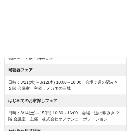
生いかなごとくぎ煮の直売会
日時：3/2(月) 11:00頃～ 会場：道の駅みき 屋外イベント通
路 主催：淡路東浦水交会船曳部会・道の駅あわじ
切手・古銭の買取り
日時：3/3(火)～3/4(水)9:30～17:30 会場：道の駅みき ２階
会議室 主催：福助さん
補聴器フェア
日時：3/11(水)～3/12(木) 10:00～18:00 会場：道の駅みき
２階 会議室 主催：メガネの三城
はじめてのお家探しフェア
日時：3/14(土)～15(日) 10:30～16:00 会場：道の駅みき ２
階 会議室 主催：株式会社オノケンコーポレーション