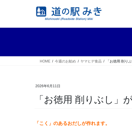
コ
ナ
ン
ビ
テ
ゲ
ン
ー
ツ
シ
へ
ョ
ス
ン
キ
に
ッ
移
HOME
今週のお勧め
ヤマヒデ食品
「お徳用 削り
プ
動
2026年6月11日
「お徳用 削りぶし」
「こく」のあるおだしが作れます。