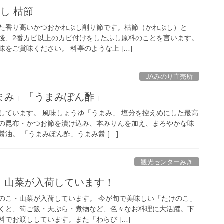
し 枯節
た香り高いかつおかれぶし削り節です。枯節（かれぶし）と
後、2番カビ以上のカビ付けをしたふし原料のことを言います。
をご賞味ください。 料亭のような上 […]
JAみのり直売所
まみ」「うまみぽん酢」
しています。 風味しょうゆ「うまみ」 塩分を控えめにした最高
の昆布・かつお節を漬け込み、本みりんを加え、まろやかな味
油。 「うまみぽん酢」うまみ醤 […]
観光センターみき
・山菜が入荷しています！
のこ・山菜が入荷しています。 今が旬で美味しい「たけのこ」
くと、筍ご飯・天ぷら・煮物など、色々なお料理に大活躍。下
でお渡ししています。また「わらび […]