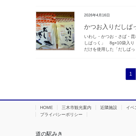
2026年4月16日
かつお入りだしぱ
いわし・かつお・さば・昆
しぱっく」 8g×10袋入
だけを使用した「だしぱっく 
投
固
1
稿
定
ペ
の
ー
ペ
ジ
HOME
三木市観光案内
近隣施設
イベ
ー
プライバシーポリシー
ジ
送
道の駅みき