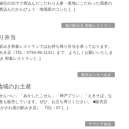
秘伝の出汁で煮込んだこだわり人参・産地にこだわった国産の
込んだかんぴょう・地場産のコシヒ […]
道の駅みき 和食レストラン
り弁当
駅みき和食レストランではお持ち帰り弁当を承っております。
店（TEL：0794-86-1131）まで、よろしくお願いいたしま
き 和食レストラン […]
観光センターみき
地域のお土産
せんべい」「あかしたこせん」「神戸プリン」「えきそば」な
産も販売しています。ぜひ、お立ち寄りください。 ■販売店
さわ道の駅みき店） TEL：07 […]
ヤマヒデ食品