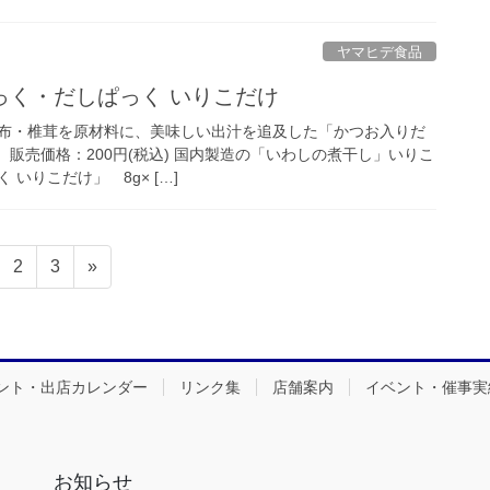
ヤマヒデ食品
っく・だしぱっく いりこだけ
布・椎茸を原材料に、美味しい出汁を追及した「かつお入りだ
り 販売価格：200円(税込) 国内製造の「いわしの煮干し」いりこ
いりこだけ」 8g× […]
固
固
2
3
»
定
定
ペ
ペ
ー
ー
ジ
ジ
ント・出店カレンダー
リンク集
店舗案内
イベント・催事実
お知らせ