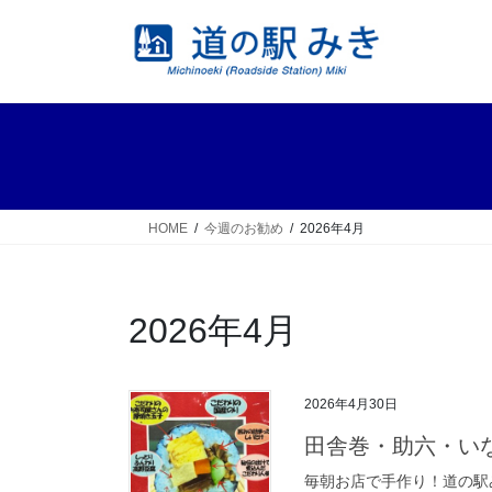
コ
ナ
ン
ビ
テ
ゲ
ン
ー
ツ
シ
へ
ョ
ス
ン
キ
に
ッ
移
HOME
今週のお勧め
2026年4月
プ
動
2026年4月
2026年4月30日
田舎巻・助六・い
毎朝お店で手作り！道の駅