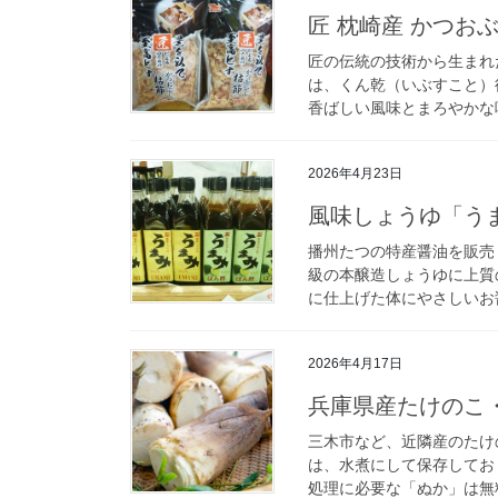
匠 枕崎産 かつおぶ
匠の伝統の技術から生まれ
は、くん乾（いぶすこと）
香ばしい風味とまろやかな味
2026年4月23日
風味しょうゆ「う
播州たつの特産醤油を販売
級の本醸造しょうゆに上質
に仕上げた体にやさしいお醤
2026年4月17日
兵庫県産たけのこ
三木市など、近隣産のたけ
は、水煮にして保存してお
処理に必要な「ぬか」は無料