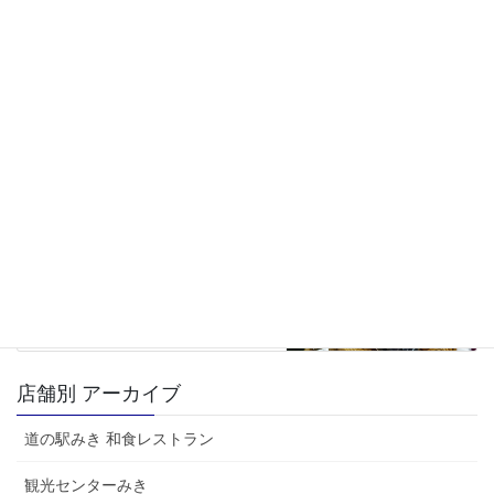
シェルブール
テナントSHOP
ヤマヒデ食品
前の記事
だしぱっく20P
2025年12月18日
観光センターみき
次の記事
お正月用食材
2025年12月18日
店舗別 アーカイブ
道の駅みき 和食レストラン
観光センターみき