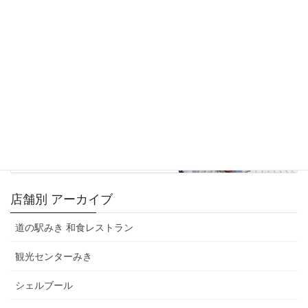
観光センターみき
前の記事
有田みかん
2026年1月15日
JAみのり直売所
次の記事
JAみのり くみあいみそ
2026年1月22日
店舗別 アーカイブ
道の駅みき 和食レストラン
観光センターみき
シェルブール