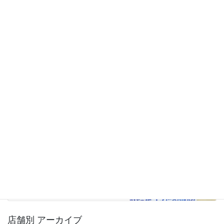
JAみのり直売所
テナントSHOP
ヤマヒデ食品
前の記事
サラダ用揚ちりめん
2025年11月3日
JAみのり直売所
次の記事
松井農場「ごまドレッシン
グ」・末廣醤油「たまごごはん
にかけるクン」
2025年11月10日
店舗別 アーカイブ