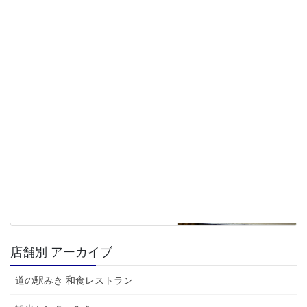
観光センターみき
前の記事
有田みかん・愛媛みかん
2025年11月27日
JAみのり直売所
次の記事
兵庫県東条産 山の芋
2025年12月4日
店舗別 アーカイブ
道の駅みき 和食レストラン