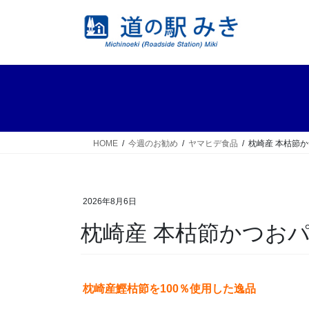
コ
ナ
ン
ビ
テ
ゲ
ン
ー
ツ
シ
へ
ョ
ス
ン
キ
に
ッ
移
HOME
今週のお勧め
ヤマヒデ食品
枕崎産 本枯節
プ
動
2026年8月6日
枕崎産 本枯節かつお
枕崎産鰹枯節を100％使用した逸品