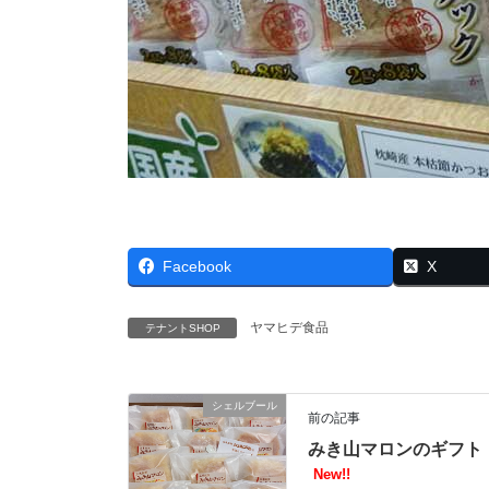
Facebook
X
ヤマヒデ食品
テナントSHOP
シェルブール
前の記事
みき山マロンのギフト
New!!