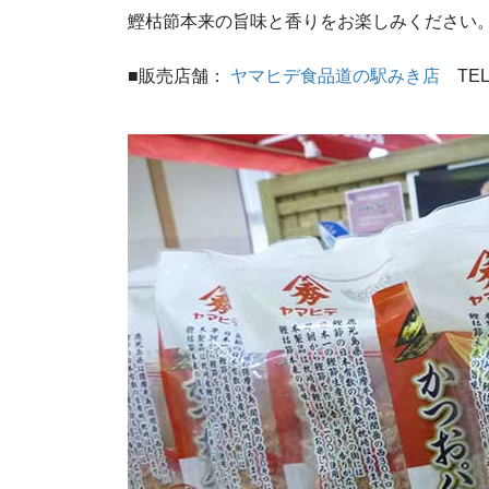
鰹枯節本来の旨味と香りをお楽しみください。(2
■販売店舗：
ヤマヒデ食品道の駅みき店
TE