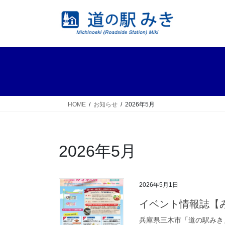
コ
ナ
ン
ビ
テ
ゲ
ン
ー
ツ
シ
へ
ョ
ス
ン
キ
に
ッ
移
HOME
お知らせ
2026年5月
プ
動
2026年5月
2026年5月1日
イベント情報誌【み
兵庫県三木市「道の駅みき