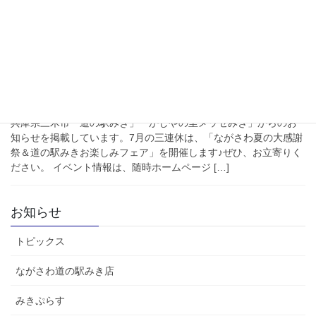
ランにてご提供しております。【夏休 […]
2026年7月1日
みきぷらす
イベント情報誌【みきぷらす＋】
2026年7月号
兵庫県三木市「道の駅みき」「かじやの里メッセみき」からのお
知らせを掲載しています。7月の三連休は、「ながさわ夏の大感謝
祭＆道の駅みきお楽しみフェア」を開催します♪ぜひ、お立寄りく
ださい。 イベント情報は、随時ホームページ […]
お知らせ
トピックス
ながさわ道の駅みき店
みきぷらす