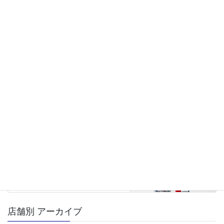
LINE
ヤマヒデ食品
テナントSHOP
JAみのり直売所
前の記事
淡路島たまねぎスープ
2025年9月1日
観光センターみき
次の記事
山田錦みそソフトクリーム
2025年9月1日
店舗別 アーカイブ