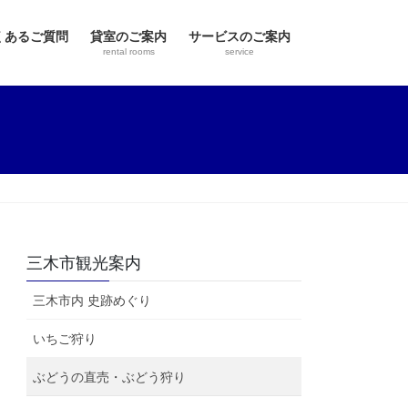
くあるご質問
貸室のご案内
サービスのご案内
rental rooms
service
三木市観光案内
三木市内 史跡めぐり
いちご狩り
ぶどうの直売・ぶどう狩り