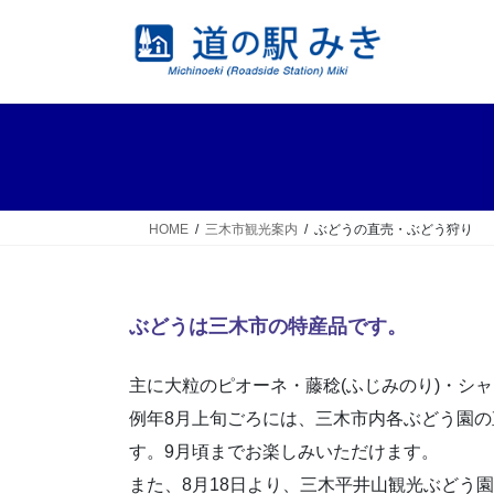
コ
ナ
ン
ビ
テ
ゲ
ン
ー
ツ
シ
へ
ョ
ス
ン
キ
に
ッ
移
HOME
三木市観光案内
ぶどうの直売・ぶどう狩り
プ
動
ぶどうは三木市の特産品です。
主に大粒のピオーネ・藤稔(ふじみのり)・シ
例年8月上旬ごろには、三木市内各ぶどう園
す。9月頃までお楽しみいただけます。
また、8月18日より、三木平井山観光ぶどう