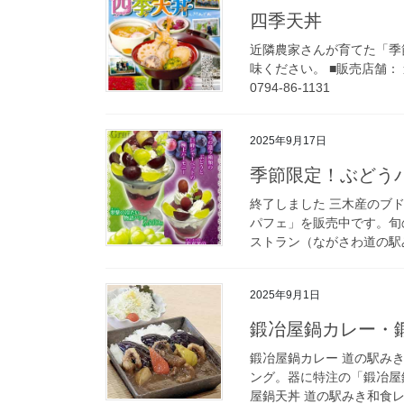
四季天丼
近隣農家さんが育てた「季
味ください。 ■販売店舗：
0794-86-1131
2025年9月17日
季節限定！ぶどう
終了しました 三木産のブ
パフェ」を販売中です。旬
ストラン（ながさわ道の駅みき
2025年9月1日
鍛冶屋鍋カレー・
鍛冶屋鍋カレー 道の駅み
ング。器に特注の「鍛冶屋
屋鍋天丼 道の駅みき和食レ