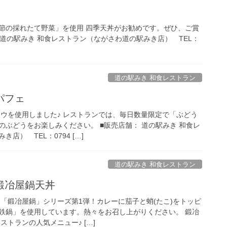
節の採れたて野菜」を使用 四季天丼がお勧めです。ぜひ、ご賞
 道の駅みき 和食レストラン（ながさわ道の駅みき店） TEL：
道の駅みき 和食レストラン
パフェ
ドウを使用しました♪ レストランでは、毎日数量限定で「ぶどう
のぶどうをお楽しみください。 ■販売店舗： 道の駅みき 和食レ
店） TEL：0794 […]
道の駅みき 和食レストラン
鍛冶屋鍋天丼
き「鍛冶屋鍋」シリーズ第1弾！カレーに茄子と蛸(たこ)をトッピ
鉄鍋」を使用しています。熱々をお召し上がりください。 鍛冶
ストランの人気メニュー♪ […]