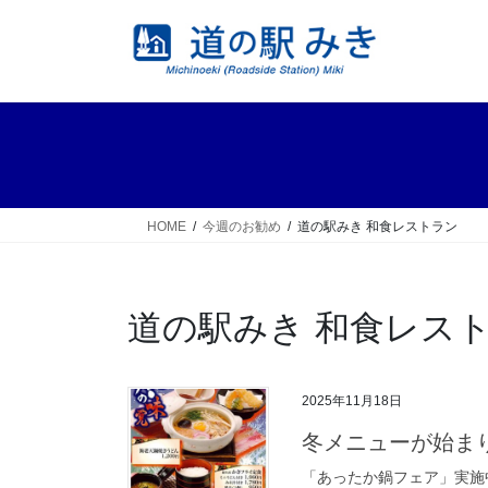
コ
ナ
ン
ビ
テ
ゲ
ン
ー
ツ
シ
へ
ョ
ス
ン
キ
に
ッ
移
HOME
今週のお勧め
道の駅みき 和食レストラン
プ
動
道の駅みき 和食レス
2025年11月18日
冬メニューが始ま
「あったか鍋フェア」実施