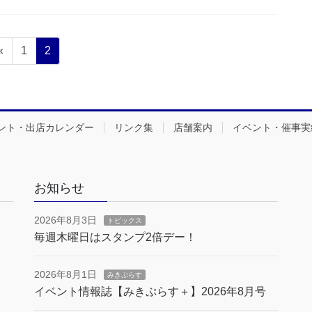
固
固
«
1
2
定
定
ペ
ペ
ー
ー
ジ
ジ
ント・出店カレンダー
リンク集
店舗案内
イベント・催事実
お知らせ
2026年8月3日
トピックス
毎週木曜日はスタンプ2倍デー！
2026年8月1日
みきぷらす
イベント情報誌【みきぷらす＋】2026年8月号