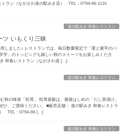
トラン（ながさわ道の駅みき店） TEL：0794-86-1131
道の駅みき 和食レストラン
ーツ いもくり三昧
使用しました♪ レストランでは、毎日数量限定で「栗と紫芋のパ
学芋」のトッピングも嬉しい秋のスイーツをお楽しみくださ
き 和食レストラン（ながさわ道 […]
道の駅みき 和食レストラン
しむ秋の味覚「松茸」 松茸釜飯は、最後はしめの「だし茶漬け」
ぜひ、ご賞味ください。 ■販売店舗： 道の駅みき 和食レストラ
EL：0794-86 […]
道の駅みき 和食レストラン