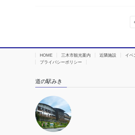
投
稿
の
ペ
HOME
三木市観光案内
近隣施設
イベ
ー
プライバシーポリシー
ジ
送
道の駅みき
り