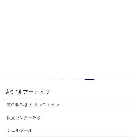
2025年9月1日
JAみのり直売所
黒田庄和牛ぎゅぎゅっとカレー
兵庫県立社高等学校生活科学科の生徒さん達考案のレシピです。
黒田庄和牛肉を100％使用。柔らかくジューシーすぎる肉とゴロっ
と甘みのある野菜が入った究極のカレーは、「おかわり」が止ま
りません。ぜひ、一度ご賞味ください。 ■販 […]
投
固
固
固
«
1
…
6
7
稿
定
定
定
ペ
ペ
ペ
の
店舗別 アーカイブ
ー
ー
ー
ペ
ジ
ジ
ジ
道の駅みき 和食レストラン
ー
ジ
観光センターみき
送
シェルブール
り