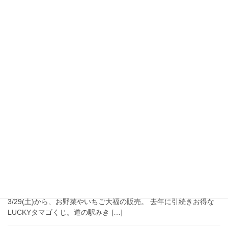
2025年10月27日
スタッフブログ
道の駅みき秋のお楽しみフェア
2025 イベント報告
2025年10月26日(日) 道の駅みきにて「秋のお楽しみフェア」を開
催しました！ ながさわ道の駅みき店のテントでは、豚汁のふるま
い、イベント限定特価のみかんをはじめとした青果類の販売など
を実施し、朝から大勢のお客様にお […]
2025年3月31日
スタッフブログ
道の駅みき春のお楽しみフェア
2025 イベント報告
2025年3月30日(日) 道の駅みきにて「春のお楽しみフェア」を開
催しました！ ながさわ道の駅みき店のテントでは、前日の
3/29(土)から、お野菜やいちご大福の販売。 去年に引続きお得な
LUCKYタマゴくじ。道の駅みき […]