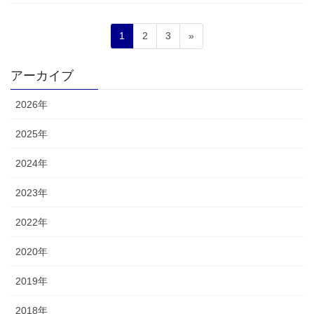
投
固
固
固
1
2
3
»
稿
定
定
定
ペ
ペ
ペ
の
アーカイブ
ー
ー
ー
ペ
ジ
ジ
ジ
2026年
ー
ジ
2025年
送
2024年
り
2023年
2022年
2020年
2019年
2018年