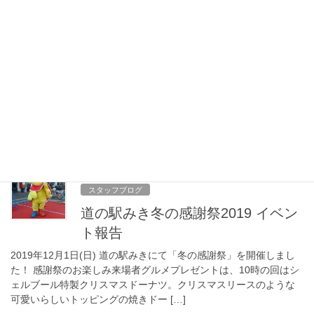
2023年6月23日
スタッフブログ
This is MIKI 39 トライフェス
2023年6月11日(日)に、三木高校軽音楽部×三木北高校音楽部の高
校生による音楽イベント「This is MIKI 39 トライフェス」が開催
されました。イベント当日のYouTubeが届きましたので、ダイジ
ェストでお楽 […]
2019年12月6日
スタッフブログ
道の駅みき冬の感謝祭2019 イベン
ト報告
2019年12月1日(日) 道の駅みきにて「冬の感謝祭」を開催しまし
た！ 感謝祭のお楽しみ来場者グルメプレゼントは、10時の回はシ
ェルブール特製クリスマスドーナツ。クリスマスリースのような
可愛いらしいトッピングの焼きドー […]