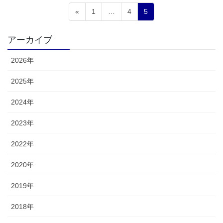
投
固
固
固
«
1
…
4
5
稿
定
定
定
ペ
ペ
ペ
の
アーカイブ
ー
ー
ー
ペ
ジ
ジ
ジ
2026年
ー
ジ
2025年
送
2024年
り
2023年
2022年
2020年
2019年
2018年