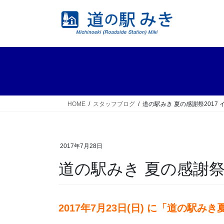
コ
ナ
ン
ビ
テ
ゲ
ン
ー
ツ
シ
へ
ョ
ス
ン
キ
に
ッ
移
HOME
スタッフブログ
道の駅みき 夏の感謝祭2017
プ
動
2017年7月28日
道の駅みき 夏の感謝祭
2017年7月23日(日) に「道の駅