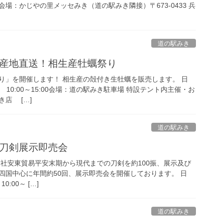
で。会場：かじやの里メッセみき（道の駅みき隣接）〒673-0433 兵
道の駅みき
(日) 産地直送！相生産牡蠣祭り
り」を開催します！ 相生産の殻付き生牡蠣を販売します。 日
5(日) 10:00～15:00会場：道の駅みき駐車場 特設テント内主催・お
店 […]
道の駅みき
日) 刀剣展示即売会
会社安東貿易平安末期から現代までの刀剣を約100振、展示及び
四国中心に年間約50回、展示即売会を開催しております。 日
10:00～ […]
道の駅みき