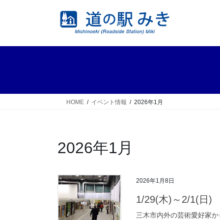
コ
ナ
ン
ビ
テ
ゲ
ン
ー
ツ
シ
へ
ョ
ス
ン
キ
に
ッ
移
HOME
イベント情報
2026年1月
プ
動
2026年1月
2026年1月8日
1/29(木)～2/1(
三木市内外の芸術愛好家から公募