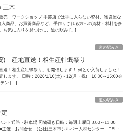
n 三木
販売・ワークショップ 手芸店では手に入らない資材、雑貨屋な
輸入商品、お買得商品など。手作りされる方への資材・材料を多
お気に入りを見つけに、道の駅み […]
道の駅みき
(月・祝) 産地直送！相生産牡蠣祭り
直送！相生産牡蠣祭り」を開催します！ 何とか入荷しました！
。 日時：2026/1/10(土)～12(月・祝) 10:00～15:00会
ン […]
道の駅みき
予定
ベント通路・駐車場 刃物研ぎ日時：毎週土曜日 8:00～11:00
す。■主催・お問合せ (公社)三木市シルバー人材センター TEL：