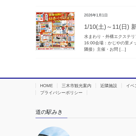
2026年1月1日
1/10(土)～11(
水まわり・外構エクステリア商材
16:00会場：かじやの里メ
隣接）主催・お問 […]
HOME
三木市観光案内
近隣施設
イベ
プライバシーポリシー
道の駅みき