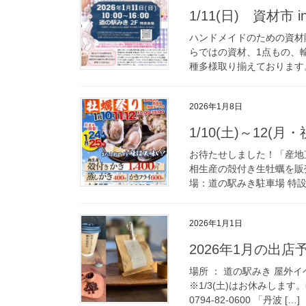
1/11(日) 資材市 i
ハンドメイドのための資材
らではの資材、1点もの、
種多様取り揃えております。
2026年1月8日
1/10(土)～12
お待たせしました！「産地
相生産の殻付き生牡蠣を販売します
場：道の駅みき駐車場 特設テ
2026年1月1日
2026年1月の出店
場所 ： 道の駅みき 屋外イ
※1/3(土)はお休みしま
0794-82-0600 「丹波 […]