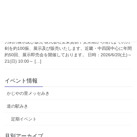
2026年6月14日
道の駅みき
6/20(土)～21(日) 刀剣展示即売会
刀剣の展示及び販売 株式会社安東貿易平安末期から現代までの刀
剣を約100振、展示及び販売いたします。近畿・中四国中心に年間
約50回、展示即売会を開催しております。 日時：2026/6/20(土)～
21(日) 10:00～ […]
イベント情報
かじやの里メッセみき
道の駅みき
定期イベント
月別アーカイブ