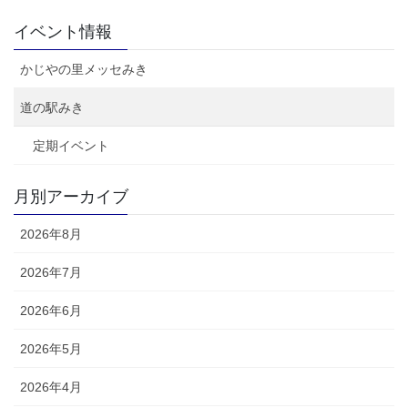
稿
定
定
定
ペ
ペ
ペ
の
イベント情報
ー
ー
ー
ペ
ジ
ジ
ジ
かじやの里メッセみき
ー
ジ
道の駅みき
送
定期イベント
り
月別アーカイブ
2026年8月
2026年7月
2026年6月
2026年5月
2026年4月