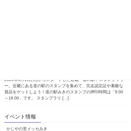
4/11(土)～12(日) 2026春リフォー
ム補助金相談会
日時：2026/4/11(土)～12(日) 10:00～16:00会場：道の駅みき 2
階 会議室主催・お問合せ：ふたばリフォーム有限会社 TEL：
0120-280-464
2026年4月1日
道の駅みき
近畿「道の駅」スタンプラリー
2025年4月1日(火)からスタートした近畿「道の駅」スタンプラリ
ー。近畿にある道の駅のスタンプを集めて、完走認定証や素敵な
賞品をゲットしよう！道の駅みきのスタンプの押印時間は「9:00
～18:00」です。 スタンプラリ […]
イベント情報
かじやの里メッセみき