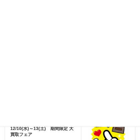
Threads
Facebook
X
LINE
道の駅みき
イベント一覧
かじやの里メッセみき
前の記事
12/7(日) 第56回 カントリーフ
ェスタ in 三木
2025年12月1日
道の駅みき
次の記事
12/10(水)～13(土) 期間限定 大
買取フェア