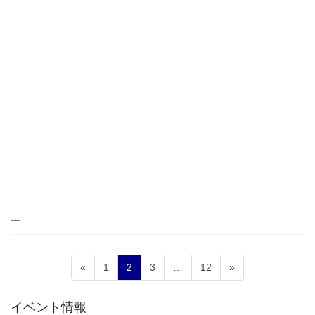
7/20(月・祝) 肥料セミナー
農業肥料の説明会 日時：7/20(月・祝) 10:00～12:00会場：道の
駅みき 2階 催事場主催：農機具王 兵庫店
2026年7月1日
道の駅みき
7/19(日)～20(月・祝) 里山の素材を
使った作品づくり
里山おっさん木工教室 【1作品700円】 里山の素材を使って自由に
工作しよう♪ 日時：7/19(日)～20(月・祝) 10:00～15:00（受付は
14時迄）場所：道の駅みき 2階 会議室主催：里山おっさん木工教
室
投
固
固
固
固
«
1
2
3
…
12
»
稿
定
定
定
定
ペ
ペ
ペ
ペ
の
イベント情報