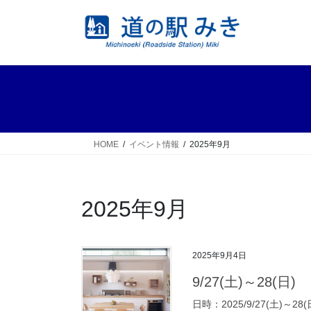
コ
ナ
ン
ビ
テ
ゲ
ン
ー
ツ
シ
へ
ョ
ス
ン
キ
に
ッ
移
HOME
イベント情報
2025年9月
プ
動
2025年9月
2025年9月4日
9/27(土)～28
日時：2025/9/27(土)～