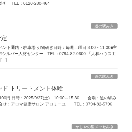
TEL：0120-280-464
道の駅みき
予定
ベント通路・駐車場 刃物研ぎ日時：毎週土曜日 8:00～11:00■主
シルバー人材センター TEL：0794-82-0600 「大和ハウス工
…]
道の駅みき
マハンド トリートメント体験
00円 日時：2025/9/27(土) 10:00～15:30 会場：道の駅み
せ：アロマ健康サロン アロミーユ TEL：0794-82-5796
かじやの里メッセみき