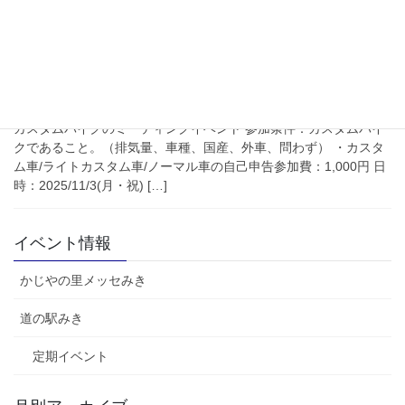
かじやの里メッセみき
11/3(月・祝) C2M2 Vol.2(COVE
CUSTOM MOTORCYCLE
MEETING)
カスタムバイクのミーティングイベント 参加条件：カスタムバイ
クであること。（排気量、車種、国産、外車、問わず） ・カスタ
ム車/ライトカスタム車/ノーマル車の自己申告参加費：1,000円 日
時：2025/11/3(月・祝) […]
イベント情報
かじやの里メッセみき
道の駅みき
定期イベント