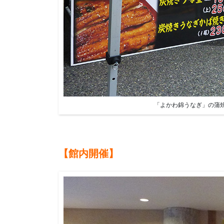
「よかわ錦うなぎ」の蒲
【館内開催】