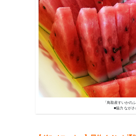
「鳥取産すいかのふ
■協力 なが