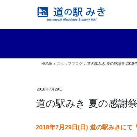
コ
ナ
ン
ビ
テ
ゲ
ン
ー
ツ
シ
へ
ョ
ス
ン
キ
に
ッ
移
HOME
スタッフブログ
道の駅みき 夏の感謝祭 201
プ
動
2018年7月29日
道の駅みき 夏の感謝祭
2018年7月29日(日) 道の駅みき