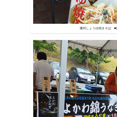
播州しょうゆ焼きそば ■協