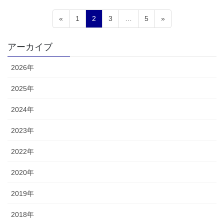
投
固
固
固
固
«
1
2
3
…
5
»
稿
定
定
定
定
ペ
ペ
ペ
ペ
の
アーカイブ
ー
ー
ー
ー
ペ
ジ
ジ
ジ
ジ
2026年
ー
ジ
2025年
送
2024年
り
2023年
2022年
2020年
2019年
2018年