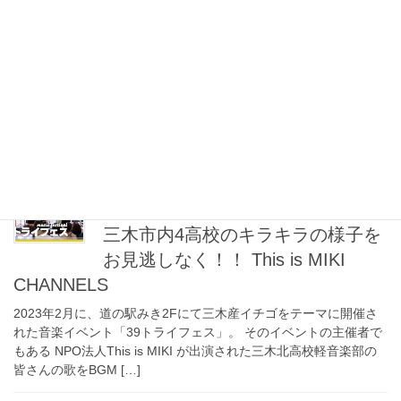
「オーイ！とんぼ」カラーデザイ
ンマンホール
NEWカラーデザインマンホールが近くに設置されたという事で、
早速行ってきました。 まず最初に見つけたマンホールは、中心に
三木市の市章、その周りを包丁と槌が放射状に。｢金物のまち｣三
木市らしく金物や工具がデザインされていま […]
2023年11月2日
スタッフブログ
三木市内4高校のキラキラの様子を
お見逃しなく！！ This is MIKI
CHANNELS
2023年2月に、道の駅みき2Fにて三木産イチゴをテーマに開催さ
れた音楽イベント「39トライフェス」。 そのイベントの主催者で
もある NPO法人This is MIKI が出演された三木北高校軽音楽部の
皆さんの歌をBGM […]