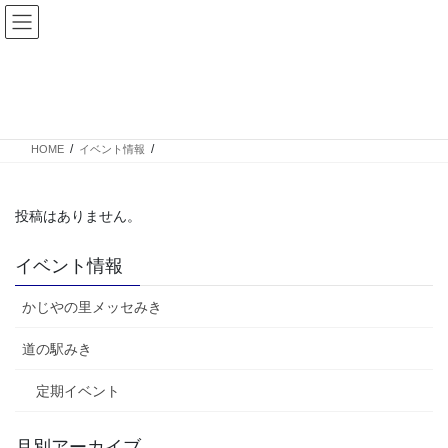
コ
ナ
ン
ビ
テ
ゲ
ン
ー
イベント情報
ツ
シ
へ
ョ
ス
ン
HOME
イベント情報
キ
に
ッ
移
プ
動
投稿はありません。
イベント情報
かじやの里メッセみき
道の駅みき
定期イベント
月別アーカイブ